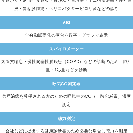
食道がん・逆流性食道炎・胃がん・胃潰瘍・十二指腸潰瘍・慢性胃
炎・胃粘膜腫瘍・ヘリコバクターピロリ菌などの診断
ABI
全身動脈硬化の度合を数字・グラフで表示
スパイロメーター
気管支喘息・慢性閉塞性肺疾患（COPD）などの診断のため、肺活
量・1秒量などを診断
呼気CO測定器
禁煙治療を希望される方のための呼気中のCO（一酸化炭素）濃度
測定
聴力測定
会社などに提出する健康診断書のため必要な場合に聴力を測定