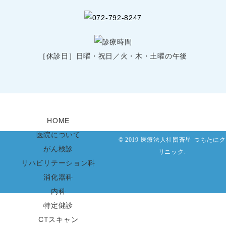
［休診日］日曜・祝日／火・木・土曜の午後
HOME
医院について
© 2019 医療法人社団蒼星 つちたにク
がん検診
リニック.
リハビリテーション科
消化器科
内科
特定健診
CTスキャン