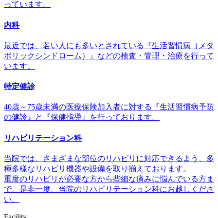
っています。
内科
最近では、若い人にも多いとされている『生活習慣病（メタ
ボリックシンドローム）』などの検査・管理・治療を行って
います。
特定健診
40歳～75歳未満の医療保険加入者に対する『生活習慣病予防
の健診』と『保健指導』を行っております。
リハビリテーション科
当院では、さまざまな部位のリハビリに対応できるよう、多
種多様なリハビリ機器や設備を取り揃えております。
重度のリハビリが必要な方から些細な痛みに悩んでいる方ま
で、是非一度、当院のリハビリテーション科にお越しくださ
い。
Facility